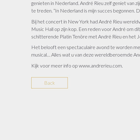
genieten in Nederland. André Rieu zelf geniet van 
te treden. “In Nederland is mijn succes begonnen. Da
Bij het concert in New York had André Rieu wereld
Music Hall op zijn kop. Een reden voor André om di
schitterende Platin Tenöre met André Rieu en het 
Het belooft een spectaculaire avond te worden met
musical… Alles wat u van deze wereldberoemde Andr
Kijk voor meer info op www.andrerieu.com.
Back