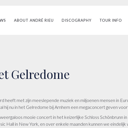
EWS
ABOUT ANDRÉ RIEU
DISCOGRAPHY
TOUR INFO
het Gelredome
d heeft met zijn meeslepende muziek en miljoenen mensen in Europ
al hij nu in het Gelredome bij Arnhem een megaconcert geven voor 
weergaloos mooie concert in het keizerlijke Schloss Schönbrunn in 
 Hall in New York, en over enkele maanden kunnen we eindelijk wee