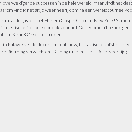
zijn overweldigende successen in de hele wereld, maar vindt het d
arom vind ik het altijd weer heerlijk om na een wereldtournee voor 
vermaarde gasten: het Harlem Gospel Choir uit New York! Samen m
t fantastische Gospel koor ook voor het Gelredome uit te nodigen.
Johann Strauß Orkest optreden.
 indrukwekkende decors en lichtshow, fantastische solisten, mees
é Rieu mag verwachten! Dit mag u niet missen! Reserveer tijdig u